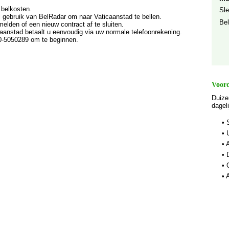
 belkosten.
Sle
 gebruik van BelRadar om naar Vaticaanstad te bellen.
Bel
melden of een nieuw contract af te sluiten.
caanstad betaalt u eenvoudig via uw normale telefoonrekening.
00-5050289 om te beginnen.
Voord
Duize
dagel
• 
• 
• 
• 
• 
• 