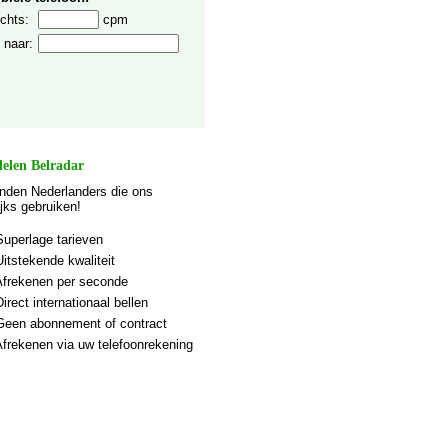
chts:
cpm
 naar:
elen Belradar
nden Nederlanders die ons
ijks gebruiken!
Superlage tarieven
Uitstekende kwaliteit
Afrekenen per seconde
Direct internationaal bellen
Geen abonnement of contract
Afrekenen via uw telefoonrekening