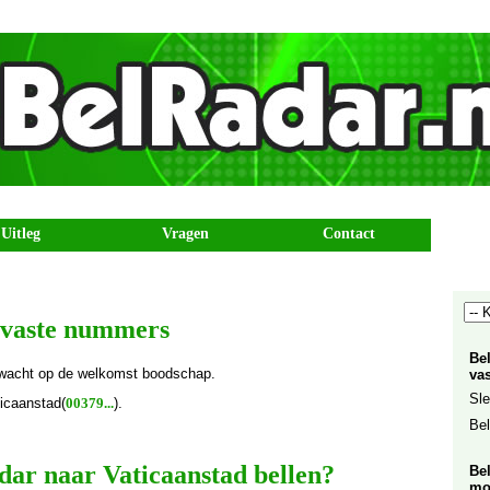
Uitleg
Vragen
Contact
r vaste nummers
Be
wacht op de welkomst boodschap.
vas
Sle
icaanstad(
00379...
).
Bel
r naar Vaticaanstad bellen?
Be
mo