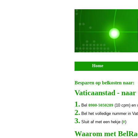
Home
Besparen op belkosten naar:
Vaticaanstad - naa
1.
Bel
0900-5050289
(10 cpm) en 
2.
Bel het volledige nummer in Vat
3.
Sluit af met een hekje (
#
)
Waarom met BelRada