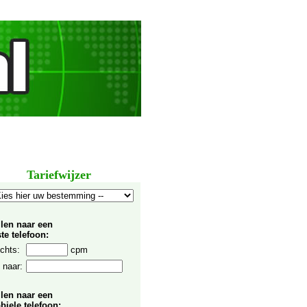
Tariefwijzer
llen naar een
te telefoon:
chts:
cpm
 naar:
llen naar een
biele telefoon: