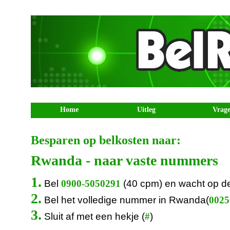
Home
Uitleg
Vrag
Besparen op belkosten naar:
Rwanda - naar vaste nummers
1.
Bel
(40 cpm) en wacht op d
0900-5050291
2.
Bel het volledige nummer in Rwanda(
00250
3.
Sluit af met een hekje (
)
#