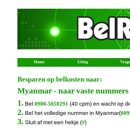
Home
Uitleg
Vrag
Besparen op belkosten naar:
Myanmar - naar vaste nummers
1.
Bel
(40 cpm) en wacht op d
0900-5050291
2.
Bel het volledige nummer in Myanmar(
0095
3.
Sluit af met een hekje (
)
#