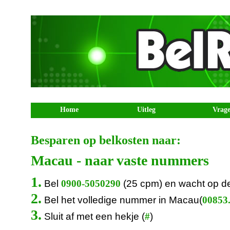
Home
Uitleg
Vrag
Besparen op belkosten naar:
Macau - naar vaste nummers
1.
Bel
(25 cpm) en wacht op d
0900-5050290
2.
Bel het volledige nummer in Macau(
00853.
3.
Sluit af met een hekje (
)
#