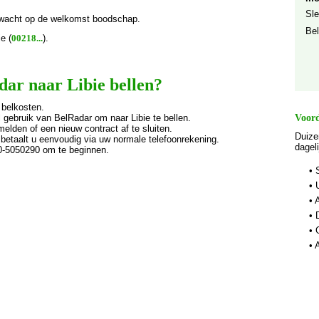
Sle
wacht op de welkomst boodschap.
Bel
e (
00218...
).
r naar Libie bellen?
 belkosten.
gebruik van BelRadar om naar Libie te bellen.
Voord
melden of een nieuw contract af te sluiten.
Duize
 betaalt u eenvoudig via uw normale telefoonrekening.
dagel
00-5050290 om te beginnen.
• 
• 
• 
• 
• 
• 