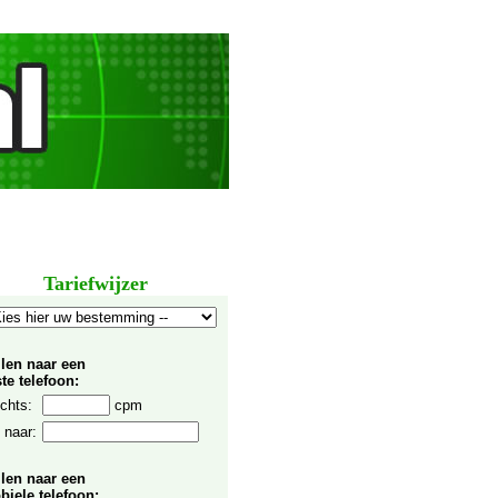
Tariefwijzer
llen naar een
te telefoon:
chts:
cpm
 naar:
llen naar een
biele telefoon: