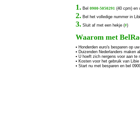
1.
Bel
0900-5050291
(40 cpm) en 
2.
Bel het volledige nummer in Libi
3.
Sluit af met een hekje (
#
)
Waarom met BelRada
• Honderden euro's besparen op uw
• Duizenden Nederlanders maken al 
• U hoeft zich nergens voor aan te 
• Kosten voor het gebruik van Libie
• Start nu met besparen en bel 09