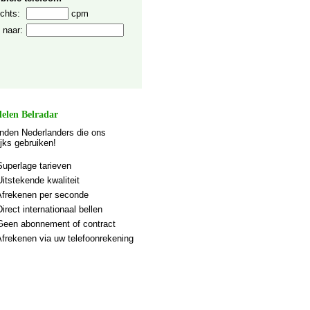
chts:
cpm
 naar:
elen Belradar
nden Nederlanders die ons
ijks gebruiken!
Superlage tarieven
Uitstekende kwaliteit
Afrekenen per seconde
Direct internationaal bellen
Geen abonnement of contract
Afrekenen via uw telefoonrekening