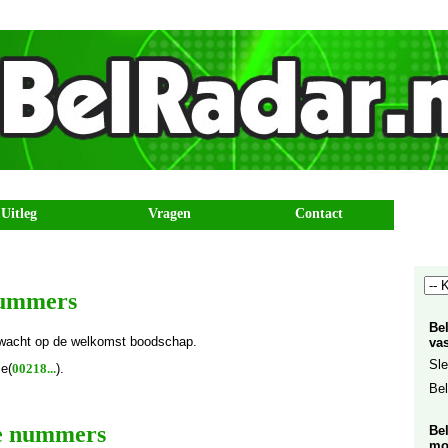
Uitleg
Vragen
Contact
 nummers
Be
wacht op de welkomst boodschap.
vas
Sle
ie(
00218...
).
Bel
le nummers
Be
mo