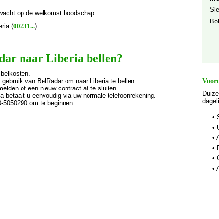
Sle
wacht op de welkomst boodschap.
Bel
ria (
00231...
).
r naar Liberia bellen?
 belkosten.
gebruik van BelRadar om naar Liberia te bellen.
Voord
melden of een nieuw contract af te sluiten.
Duize
ia betaalt u eenvoudig via uw normale telefoonrekening.
dagel
00-5050290 om te beginnen.
• 
• 
• 
• 
• 
• 