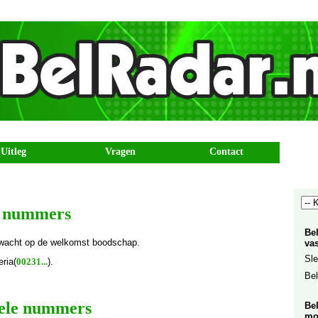
Uitleg
Vragen
Contact
te nummers
Be
wacht op de welkomst boodschap.
vas
Sle
ria(
00231...
).
Bel
iele nummers
Be
mo