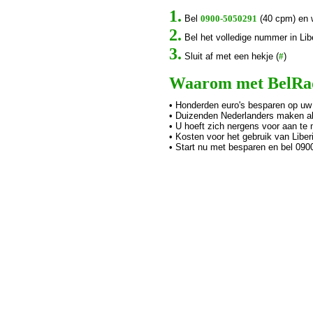
1.
Bel
0900-5050291
(40 cpm) en 
2.
Bel het volledige nummer in Libe
3.
Sluit af met een hekje (
#
)
Waarom met BelRada
• Honderden euro's besparen op uw
• Duizenden Nederlanders maken al 
• U hoeft zich nergens voor aan te 
• Kosten voor het gebruik van Liber
• Start nu met besparen en bel 09