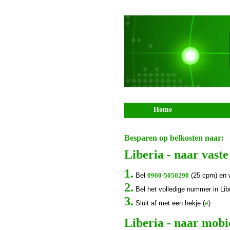
Home
Besparen op belkosten naar:
Liberia - naar vas
1.
Bel
0900-5050290
(25 cpm) en 
2.
Bel het volledige nummer in Libe
3.
Sluit af met een hekje (
#
)
Liberia - naar mob