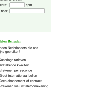
chts:
cpm
 naar:
elen Belradar
nden Nederlanders die ons
ijks gebruiken!
Superlage tarieven
Uitstekende kwaliteit
Afrekenen per seconde
Direct internationaal bellen
Geen abonnement of contract
Afrekenen via uw telefoonrekening