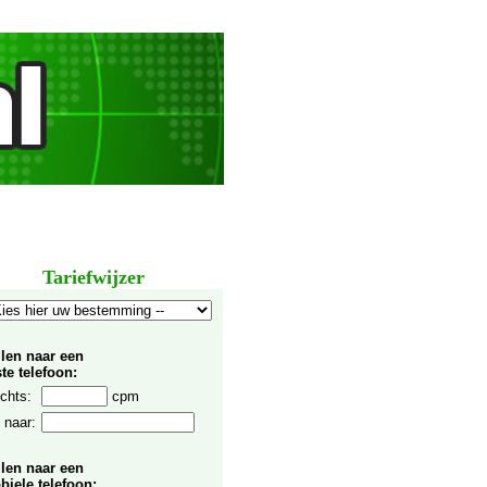
Tariefwijzer
llen naar een
te telefoon:
chts:
cpm
 naar:
llen naar een
biele telefoon: