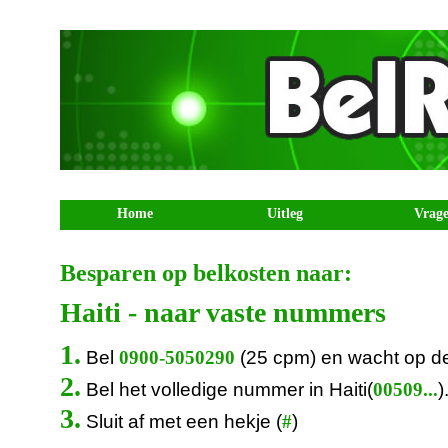
Home
Uitleg
Vrag
Besparen op belkosten naar:
Haiti - naar vaste nummers
1.
Bel
(25 cpm) en wacht op d
0900-5050290
2.
Bel het volledige nummer in Haiti(
)
00509...
3.
Sluit af met een hekje (
)
#