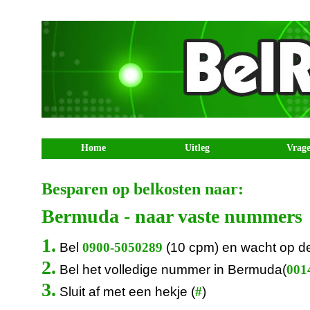
Home
Uitleg
Vrag
Besparen op belkosten naar:
Bermuda - naar vaste nummers
1.
Bel
(10 cpm) en wacht op d
0900-5050289
2.
Bel het volledige nummer in Bermuda(
0014
3.
Sluit af met een hekje (
)
#