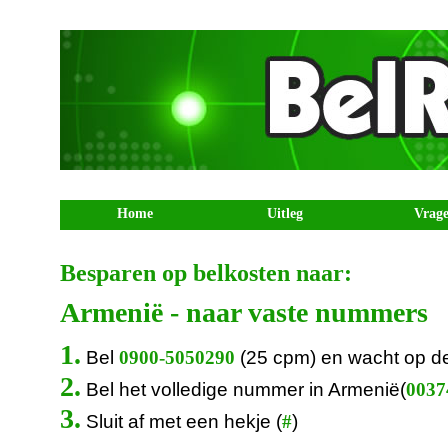
Home
Uitleg
Vrag
Besparen op belkosten naar:
Armenië - naar vaste nummers
1.
Bel
(25 cpm) en wacht op d
0900-5050290
2.
Bel het volledige nummer in Armenië(
00374
3.
Sluit af met een hekje (
)
#