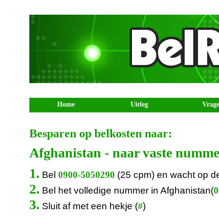
Home
Uitleg
Vrag
Besparen op belkosten naar:
Afghanistan - naar vaste numme
1.
Bel
(25 cpm) en wacht op d
0900-5050290
2.
Bel het volledige nummer in Afghanistan(
0
3.
Sluit af met een hekje (
)
#